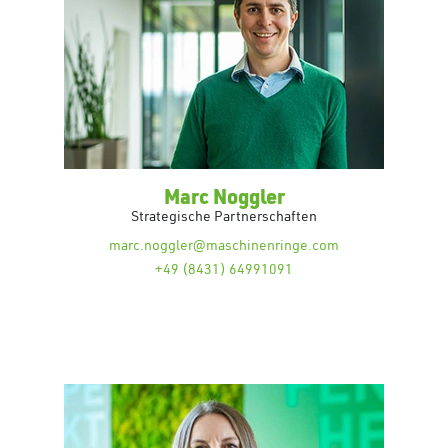
Marc Noggler
Strategische Partnerschaften
marc.noggler@maschinenringe.com
+49 (8431) 64991091