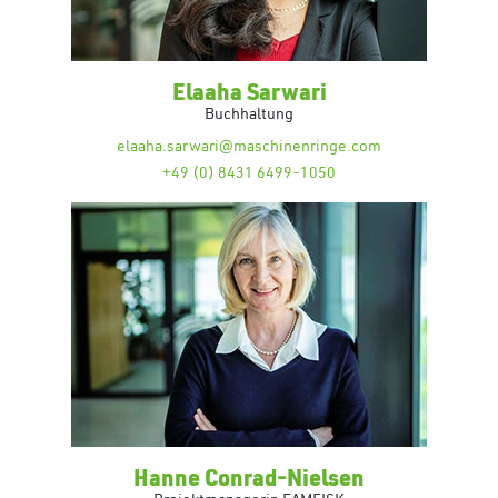
Elaaha Sarwari
Buchhaltung
elaaha.sarwari@maschinenringe.com
+49 (0) 8431 6499-1050
Hanne Conrad-Nielsen