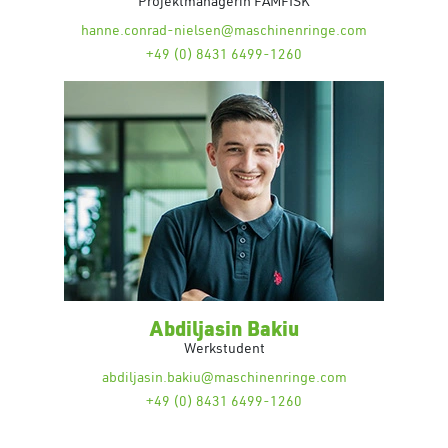
Projektmanagerin FAMFISK
hanne.conrad-nielsen@maschinenringe.com
+49 (0) 8431 6499-1260
Abdiljasin Bakiu
Werkstudent
abdiljasin.bakiu@maschinenringe.com
+49 (0) 8431 6499-1260